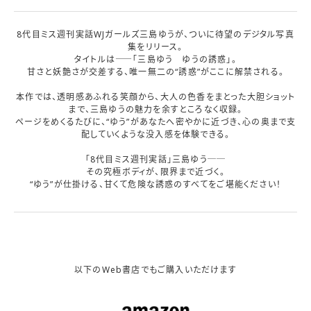
8代目ミス週刊実話WJガールズ三島ゆうが、ついに待望のデジタル写真
集をリリース。
タイトルは――「三島ゆう ゆうの誘惑」。
甘さと妖艶さが交差する、唯一無二の“誘惑”がここに解禁される。
本作では、透明感あふれる笑顔から、大人の色香をまとった大胆ショット
まで、三島ゆうの魅力を余すところなく収録。
ページをめくるたびに、“ゆう”があなたへ密やかに近づき、心の奥まで支
配していくような没入感を体験できる。
「8代目ミス週刊実話」三島ゆう──
その究極ボディが、限界まで近づく。
“ゆう”が仕掛ける、甘くて危険な誘惑のすべてをご堪能ください！
以下のWeb書店でもご購入いただけます