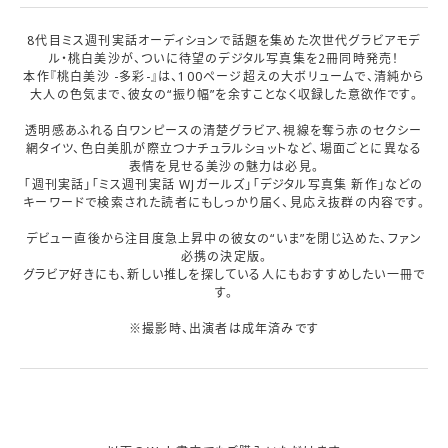
8代目ミス週刊実話オーディションで話題を集めた次世代グラビアモデ
ル・桃白美沙が、ついに待望のデジタル写真集を2冊同時発売！
本作『桃白美沙 -多彩-』は、100ページ超えの大ボリュームで、清純から
大人の色気まで、彼女の“振り幅”を余すことなく収録した意欲作です。
透明感あふれる白ワンピースの清楚グラビア、視線を奪う赤のセクシー
網タイツ、色白美肌が際立つナチュラルショットなど、場面ごとに異なる
表情を見せる美沙の魅力は必見。
「週刊実話」「ミス週刊実話 WJガールズ」「デジタル写真集 新作」などの
キーワードで検索された読者にもしっかり届く、見応え抜群の内容です。
デビュー直後から注目度急上昇中の彼女の“いま”を閉じ込めた、ファン
必携の決定版。
グラビア好きにも、新しい推しを探している人にもおすすめしたい一冊で
す。
※撮影時、出演者は成年済みです