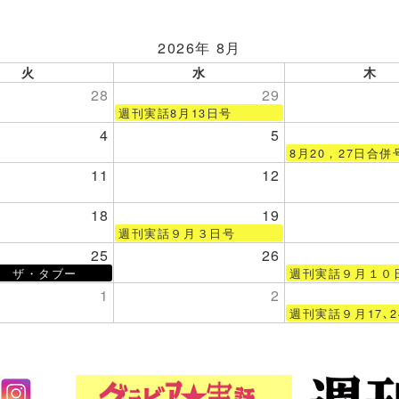
2026年 8月
火
水
木
28
29
週刊実話8月13日号
4
5
8月20，27日合併
11
12
18
19
週刊実話９月３日号
25
26
話 ザ・タブー
週刊実話９月１０
1
2
週刊実話９月17､