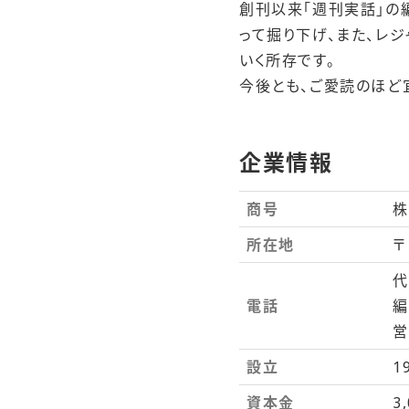
創刊以来「週刊実話」の
って掘り下げ、また、レ
いく所存です。
今後とも、ご愛読のほど
企業情報
商号
株
所在地
〒
代
電話
編
営
設立
1
資本金
3