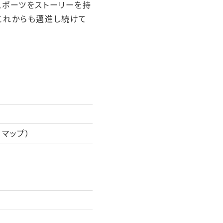
スポーツをストーリーを持
これからも邁進し続けて
e マップ
）