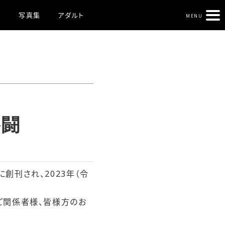
ク
写真集
アダルト
MENU
格闘
に創刊され、2023年（令
ご関係者様、皆様方のお