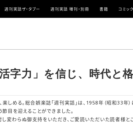
週刊実話ザ・タブー
週刊実話 増刊・別冊
書籍
コミッ
活字力」を信じ、時代と
、楽しめる。総合娯楽誌「週刊実話」は、1958年（昭和33年）
いう節目を迎えることができました。
対し変わらぬ御支持をいただき、ご愛読いただいた読者様と
。