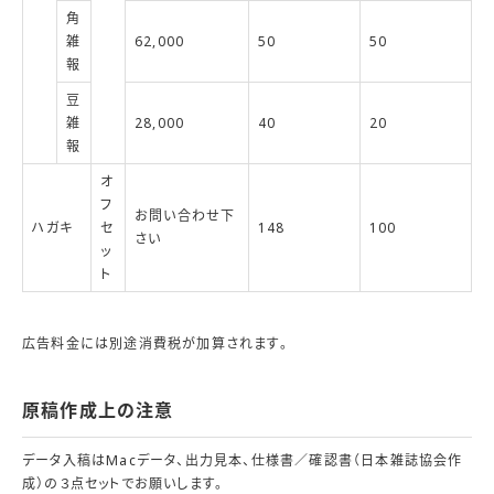
角
雑
62,000
50
50
報
豆
雑
28,000
40
20
報
オ
フ
お問い合わせ下
ハガキ
セ
148
100
さい
ッ
ト
広告料金には別途消費税が加算されます。
原稿作成上の注意
データ入稿はMacデータ、出力見本、仕様書／確認書（日本雑誌協会作
成）の３点セットでお願いします。