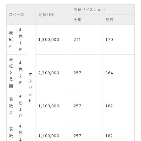
原稿サイズ（mm）
スペース
金額（円）
天地
左右
４
表
色
紙
1,300,000
241
170
１
４
Ｐ
表
４
紙
色
２
2,300,000
257
364
オ
２
見
フ
Ｐ
開
セ
ッ
４
表
ト
色
紙
1,200,000
257
182
１
２
Ｐ
４
表
色
紙
1,100,000
257
182
１