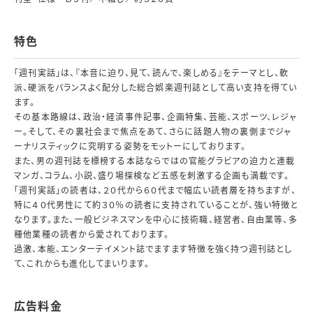
特色
「週刊実話」は、『本音に迫り、見て、読んで、楽しめる』をテーマとし、軟
派、硬派をバランスよく配分した総合娯楽週刊誌として高い支持を得てい
ます。
その基本路線は、政治・経済事件記事、企画特集、芸能、スポーツ、レジャ
ー。そして、その裏社会まで焦点をあて、さらに話題人物の裏側までジャ
ーナリスティックに究明する姿勢をモットーにしております。
また、男の週刊誌を標榜する本誌ならではの官能グラビアの迫力と連載
マンガ、コラム、小説、盛り場探検など五感を刺激する企画も満載です。
「週刊実話」の読者は、２０代から６０代まで幅広い読者層を持ちますが、
特に４０代男性にて約３０％の読者に支持されていることが、強い特徴と
なります。また、一般ビジネスマンを中心に技術職、経営者、自由業等、多
種他業種の読者から愛されております。
過激、本能、エンターテイメント誌でますます特徴を強く持つ週刊誌とし
て、これからも進化してまいります。
広告料金