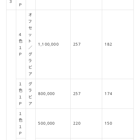
３
Ｐ
オ
フ
セ
４
ッ
色
ト
1,100,000
257
182
１
／
Ｐ
グ
ラ
ビ
ア
１
グ
色
ラ
800,000
257
174
１
ビ
Ｐ
ア
１
色
500,000
220
150
１
Ｐ