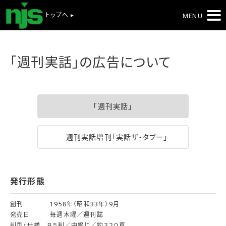
トップへ ▸
MENU
「週刊実話」の広告について
「週刊実話」
週刊実話増刊「実話ザ・タブー」
発行形態
創刊 1958年（昭和33年）9月
発売日 毎週木曜／週刊誌
判型・仕様 Ｂ５判／中綴じ／約３２０頁