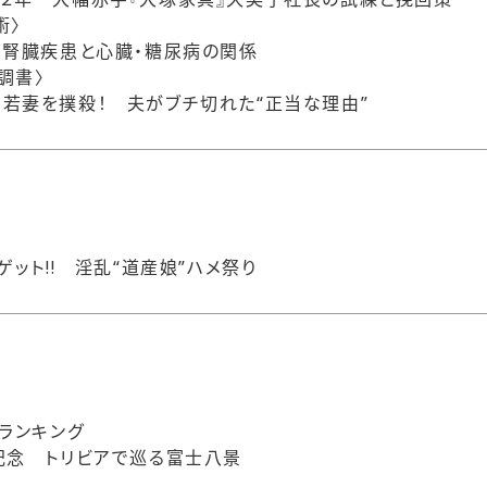
術〉
 腎臓疾患と心臓・糖尿病の関係
調書〉
若妻を撲殺！ 夫がブチ切れた“正当な理由”
ゲット!! 淫乱“道産娘”ハメ祭り
ランキング
記念 トリビアで巡る富士八景