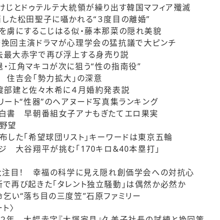
けじとドゥテルテ大統領が繰り出す韓国マフィア殲滅
した松田聖子に囁かれる“３度目の離婚”
を虜にするこじはる似・藤本那菜の隠れ美貌
誉挽回主演ドラマが心理学会の猛抗議で大ピンチ
去最大赤字で再び浮上する身売り説
・江角マキコが次に狙う“性の指南役”
 住吉会「勢力拡大」の深意
渡部建と佐々木希に４月婚約発表説
リート“性器”のヘアヌード写真集ランキング
性白書 早朝番組女子アナもぎたてエロ果実
野望
布した「希望球団リスト」キーワードは東京五輪
ジ 大谷翔平が挑む「170キロ&40本塁打」
大注目！ 幸福の科学に見え隠れ創価学会への対抗心
で再び起きた「タレント独立騒動」は偶然か必然か
乞い“落ち目の三度笠”石原ファミリー
ト〉
２年 大幅赤字『大塚家具』久美子社長の試練と挽回策