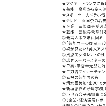
★アジア トランプに負
★芸能 豪邸から姿を消
★スポーツ カメラ小僧
★テレビ 香里奈の名
★企業 三陽商会が過
★芸能 芸能界電撃引退
◎最高人事で増員図る！
◎「芸能界一の腹黒王」
◎裸が見たい！美人アス
◎貞淑美女タレントの
◎球界スーパースターの
★早実・清宮幸太郎に流
★二刀流マイナーチェン
◎幸福の芸能界の裏
★清水富美加“出家”で
★新垣結衣の所属事務所
◎小池百合子都知事に命
◎〈企業・経済深層レポー
父親との骨肉の争いから