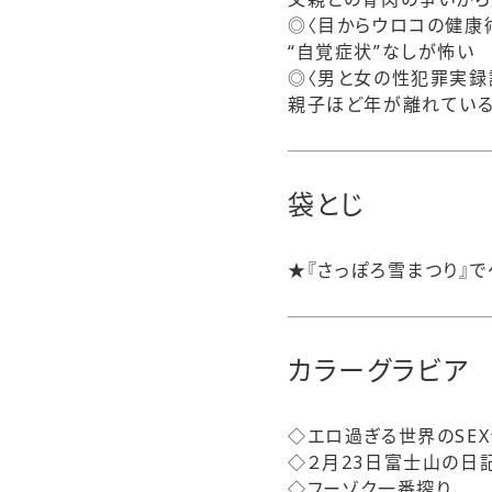
◎〈目からウロコの健康
“自覚症状”なしが怖い
◎〈男と女の性犯罪実録
親子ほど年が離れている
袋とじ
★『さっぽろ雪まつり』で
カラーグラビア
◇エロ過ぎる世界のSEX
◇２月23日富士山の日
◇フーゾク一番搾り