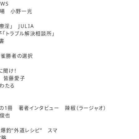
WS
現場 小野一光
療淫」 JULIA
子「トラブル解決相談所」
書
麻雀勝者の選択
に聞け！
断 皆藤愛子
川わたる
題の1冊 著者インタビュー 辣椒（ラージャオ）
俊也
爆釣“外道レシピ” スマ
攻略