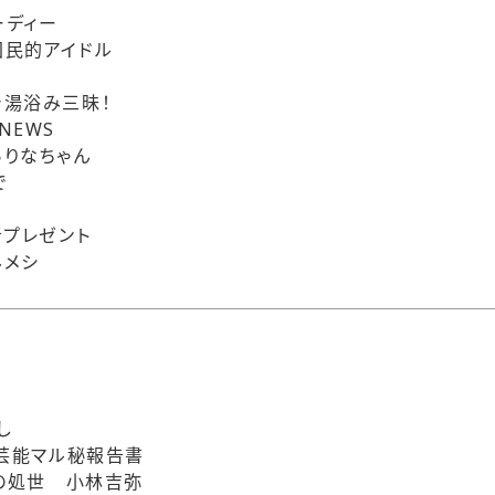
ーディー
国民的アイドル
湯浴み三昧！
NEWS
りなちゃん
で
者プレゼント
みメシ
し
・芸能マル秘報告書
)の処世 小林吉弥