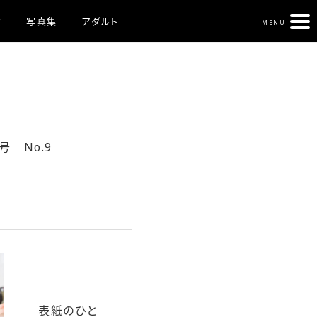
ク
写真集
アダルト
MENU
号 No.9
表紙のひと