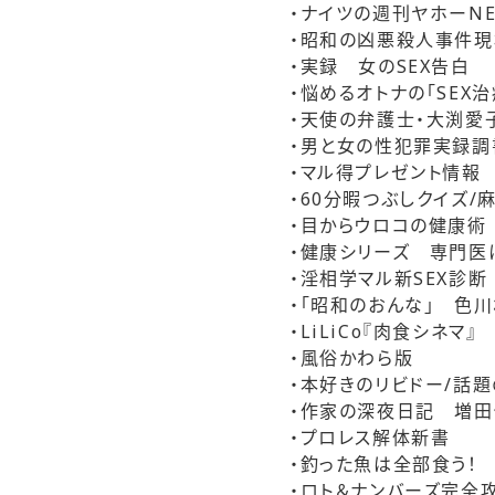
・ナイツの週刊ヤホーNE
・昭和の凶悪殺人事件
・実録 女のSEX告白
・悩めるオトナの「SEX治
・天使の弁護士・大渕愛
・男と女の性犯罪実録調
・マル得プレゼント情報
・60分暇つぶしクイズ/
・目からウロコの健康術
・健康シリーズ 専門医
・淫相学マル新SEX診
・「昭和のおんな」 色
・LiLiCo『肉食シネマ』
・風俗かわら版
・本好きのリビドー/話
・作家の深夜日記 増田
・プロレス解体新書
・釣った魚は全部食う！ 
・ロト＆ナンバーズ完全