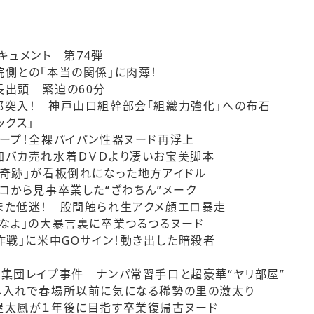
キュメント 第74弾
側との「本当の関係」に肉薄！
出頭 緊迫の60分
突入！ 神戸山口組幹部会「組織力強化」への布石
ックス」
ープ！全裸パイパン性器ヌード再浮上
加バカ売れ水着ＤＶＤより凄いお宝美脚本
奇跡」が看板倒れになった地方アイドル
コから見事卒業した“ざわちん”メーク
また低迷！ 股間触られ生アクメ顔エロ暴走
なよ」の大暴言裏に卒業つるつるヌード
作戦」に米中GOサイン！動き出した暗殺者
集団レイプ事件 ナンパ常習手口と超豪華“ヤリ部屋”
し入れで春場所以前に気になる稀勢の里の激太り
屋太鳳が１年後に目指す卒業復帰古ヌード