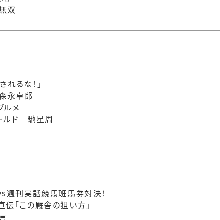
無双
されるな！」
 森永卓郎
グルメ
ールド 馳星周
vs週刊実話競馬班馬券対決！
直伝「この厩舎の狙い方」
言