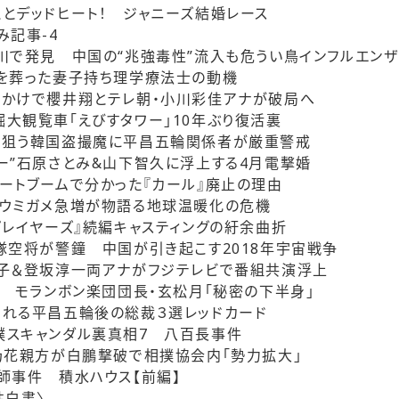
とデッドヒート！ ジャニーズ結婚レース
み記事-4
川で発見 中国の“兆強毒性”流入も危うい鳥インフルエンザ
を葬った妻子持ち理学療法士の動機
かけで櫻井翔とテレ朝・小川彩佳アナが破局へ
大観覧車「えびすタワー」10年ぶり復活裏
を狙う韓国盗撮魔に平昌五輪関係者が厳重警戒
ー”石原さとみ&山下智久に浮上する4月電撃婚
ートブームで分かった『カール』廃止の理由
雌ウミガメ急増が物語る地球温暖化の危機
プレイヤーズ』続編キャスティングの紆余曲折
隊空将が警鐘 中国が引き起こす2018年宇宙戦争
子＆登坂淳一両アナがフジテレビで番組共演浮上
ル モランボン楽団団長・玄松月「秘密の下半身」
れる平昌五輪後の総裁３選レッドカード
撲スキャンダル裏真相7 八百長事件
乃花親方が白鵬撃破で相撲協会内「勢力拡大」
師事件 積水ハウス【前編】
性白書〉