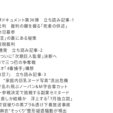
撃ドキュメント第36弾
立ち読み記事-1
判 裁判の鍵を握る「死者の供述」
命日墓参
言」の裏にある秘策
脱税裁判
３連発
立ち読み記事-2
ついに「次期巨人監督」決断へ
帰で三つ巴の争奪戦
オ「4番捕手」構想
ロ豆7」
立ち読み記事-3
 “家庭内巨乳ヌード写真”流出危機
乱れ飛ぶノーパン&M字会客カット
ー参戦決定で挑戦する副業セミヌード
直しか結婚か 浮上する「7月独立説」
で掟破りの黒ブラ&透け下着放送事故
麻衣“そっくり”整形疑惑騒動が噴出