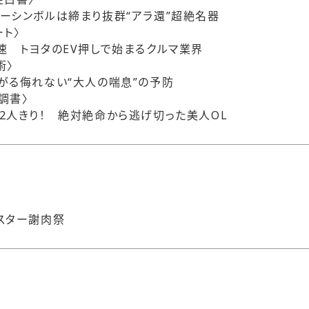
ーシンボルは締まり抜群“アラ還”超絶名器
ト〉
速 トヨタのEV押しで始まるクルマ業界
術〉
がる侮れない“大人の喘息”の予防
調書〉
2人きり！ 絶対絶命から逃げ切った美人OL
スター謝肉祭