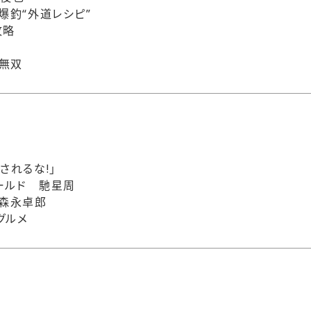
爆釣“外道レシピ”
攻略
無双
されるな!」
ールド 馳星周
 森永卓郎
グルメ