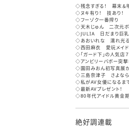
◇残念すぎる！ 幕末＆
◇ヌキ有り！ 技あり！
◇フーゾク一番搾り
◇天木じゅん 二次元ボ
◇JULIA 日だまり巨
◇あおいれな 濡れ光
◇西田麻衣 愛玩メイ
◇「ガード下」の人気店
◇アンビリーバボー突撃
◇園田みおん初写真展
◇三島奈津子 さよなら
◇私がAV女優になるま
◇最新AVプレゼント！
◇80年代アイドル黄金
絶好調連載