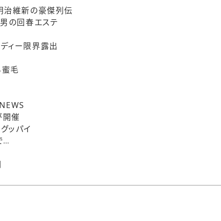
明治維新の豪傑列伝
 男の回春エステ
ディー限界露出
乳
る蜜毛
ド
７
NEWS
が開催
グッパイ
で…
期