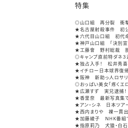
特集
◎山口組 再分裂 衝
★名古屋射殺事件 初公
★六代目山口組 初代
★神戸山口組 「決別宣
★工藤會 野村総裁 
◎キャンプ直前特ダネ
★独占入手！ 松井秀喜
★イチロー日本球界復
★阪神 新助っ人ロサリ
◎おっぱい美女「疼くエ
★広瀬すず 実兄逮捕！
★香里奈 最新写真集で
★アン・シネ 日本ツア
★西内まりや 裸一貫出
★加藤綾子 NHK番組
★指原莉乃 犬猿・白石