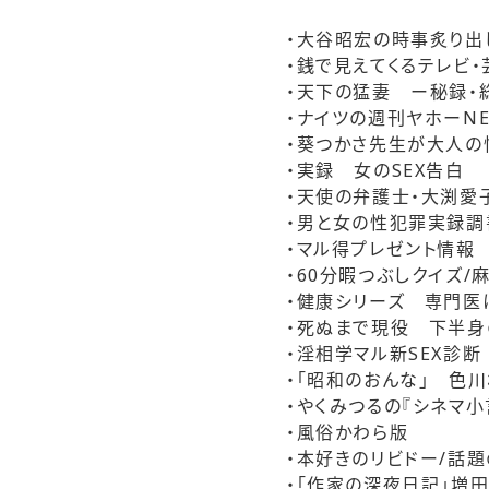
・大谷昭宏の時事炙り出
・銭で見えてくるテレビ
・天下の猛妻 ー秘録・
・ナイツの週刊ヤホーNE
・葵つかさ先生が大人の
・実録 女のSEX告白
・天使の弁護士・大渕愛
・男と女の性犯罪実録調
・マル得プレゼント情報
・60分暇つぶしクイズ/
・健康シリーズ 専門医
・死ぬまで現役 下半身
・淫相学マル新SEX診
・「昭和のおんな」 色
・やくみつるの『シネマ小
・風俗かわら版
・本好きのリビドー/話
・「作家の深夜日記」増