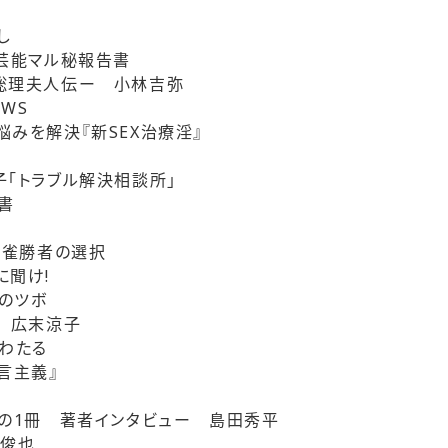
し
・芸能マル秘報告書
総理夫人伝ー 小林吉弥
WS
悩みを解決『新SEX治療淫』
子「トラブル解決相談所」
書
麻雀勝者の選択
に聞け!
のツボ
断 広末涼子
川わたる
言主義』
題の1冊 著者インタビュー 島田秀平
田俊也