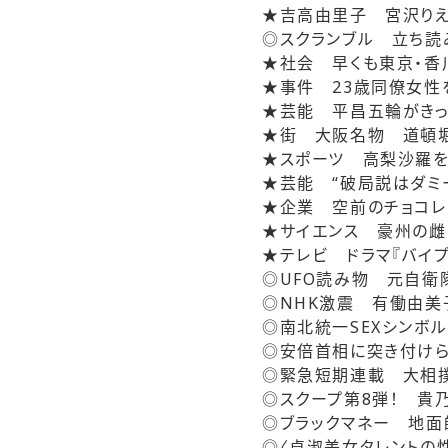
★吉高由里子 宮沢りえ
◎スクランブル
立ち読
★社会 早くも東京・香
★事件 23歳同僚女性
★芸能 平昌五輪がきっ
★街 大阪名物 道頓堀
★スポーツ 高梨沙羅
★芸能 “破局説はダミ
★企業 空前のチョコレ
★サイエンス 豪州の
★テレビ ドラマ『バイ
◎UFO読み物 元自衛
◎NHK激震 有働由美
◎南北統一SEXシンボ
◎安倍首相に突き付けら
◎緊急短期連載 大相
◎スクープ第8弾！ 貴
◎ブラックマネー 地面
◎〈貞淑美女タレントの