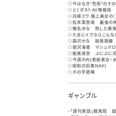
◇今はなき“色街”のそ
◇とくダネ!! AV情報局
◇白峰ミウ 極上美女の○
◇松本菜奈実 最後の
◇椎名ゆな 熟した果
◇たまにイクならこんな
◇森沢かな 挑発視線
◇南沢海香 マシュマロ
◇能美真奈 ぷにぷに
◇今週のWJ表紙美女・
◇昭和の旧車NAVI
◇ホの字酒場
ギャンブル
・「週刊実話」競馬班 