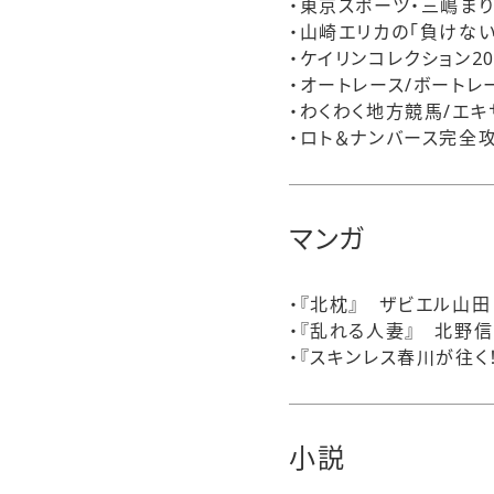
・東京スポーツ・三嶋ま
・山崎エリカの「負けな
・ケイリンコレクション2
・オートレース/ボートレ
・わくわく地方競馬/エキ
・ロト＆ナンバース完全
マンガ
・『北枕』 ザビエル山田
・『乱れる人妻』 北野信
・『スキンレス春川が往く
小説