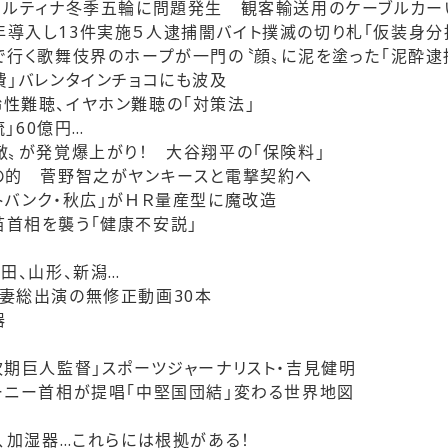
コルティナ冬季五輪に問題発生 観客輸送用のケーブルカー
入し13件実施５人逮捕闇バイト撲滅の切り札「仮装身分
行く歌舞伎界のホープが一門の〝顔〟に泥を塗った「泥酔逮
」バレンタインチョコにも波及
性難聴、イヤホン難聴の「対策法」
流」60億円…
〟が発覚爆上がり！ 大谷翔平の「保険料」
の的 菅野智之がヤンキースと電撃契約へ
トバンク・秋広」がＨＲ量産型に魔改造
首相を襲う「健康不安説」
田、山形、新潟…
妻総出演の無修正動画30本
器
期巨人監督」スポーツジャーナリスト・吉見健明
ーニー首相が提唱「中堅国団結」変わる世界地図
〉
、加湿器…これらには根拠がある！