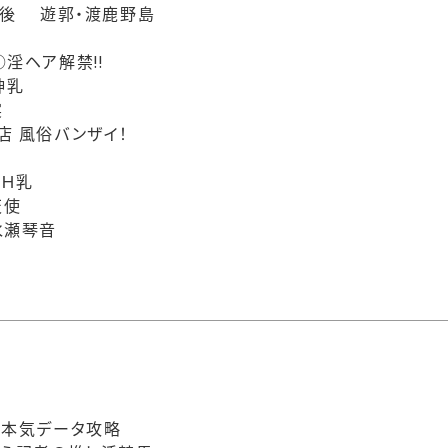
の後 遊郭・渡鹿野島
淫ヘア解禁!!
神乳
実
店 風俗バンザイ！
Ｈ乳
天使
水瀬琴音
超本気データ攻略