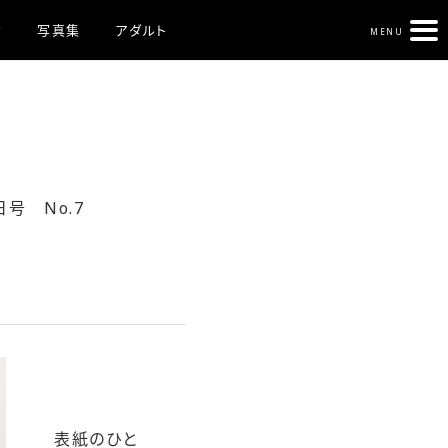
ク
写真集
アダルト
MENU
日号 No.7
表紙のひと