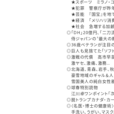
★スポーツ ミラノ・
★犯罪 警察庁が昨年導
★芸能 『国宝』を地で
★経済 「メリハリ消費
★社会 急増する加齢
◎「DH」20億円、「二刀
侍ジャパンの〝最大の敵
◎36歳ベテランが注目
◎巨人も見捨てた「ソフ
◎激戦の代償 高市早苗
激ヤセ、激痛、激務…
◎北海道、青森、岩手、秋
豪雪地域のギャル＆人
雪国美人の純白女性
◎球春特別読物
江川卓ワンポイント「次
◎脱トランプカナダ・カ
◎〈名医・博士の健康術
手洗い、うがい、マスク