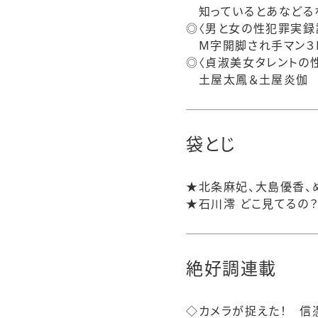
知っているとあなどるな
◎〈男と女の性犯罪実録
M字開脚され手マン３
◎〈貞淑美女タレントの
土屋太鳳＆土屋炎伽 
袋とじ
★北条麻妃、大島優香、め
★石川澪 どこ見てるの
絶好調連載
◇カメラが捉えた！ 信