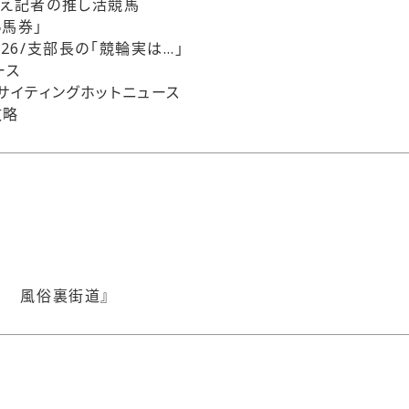
りえ記者の推し活競馬
い馬券」
026/支部長の「競輪実は…」
ース
サイティングホットニュース
攻略
！ 風俗裏街道』