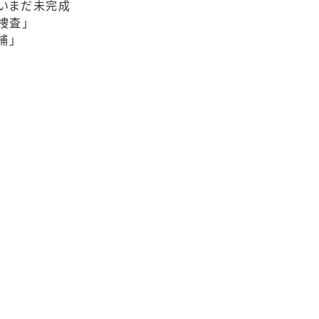
いまだ未完成
捜査」
捕」