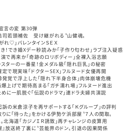
宣言の変 第30弾
司若頭補佐 受け継がれる〝山健魂〟
がれ♡」バレンタインＳＥＸ
！でき婚Xデー秒読みか「子作り匂わせ」ラブ注入疑惑
演で再来か「奇跡のロリボディー」全裸入浴志願
スターの一番星！金メダル級「隠れ巨乳」の秘密
で現実味「ドクターSEX」フルヌード女優再開
発覚で浮上した「隠れ下半身合体」肉体崩壊危機
爆上げで期待高まる「ガチ濡れ場」フルヌード進出
めに一肌脱ぐ「伝説のドラマ」連ドラ夫婦共演説
訴の米倉涼子を再サポートする「Ｋグループ」の評判
に「待った」をかける伊勢ケ浜部屋〝７人の関取〟
北海道「カジノＩＲ誘致」再チャレンジの皮算用
』放送終了裏に〝芸能界のドン〟引退の因果関係