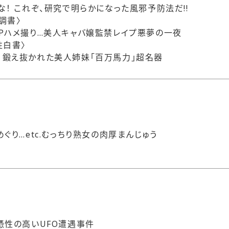
！ これぞ、研究で明らかになった風邪予防法だ!!
調書〉
Pハメ撮り…美人キャバ嬢監禁レイプ悪夢の一夜
性白書〉
鍛え抜かれた美人姉妹「百万馬力」超名器
ぐり…etc.むっちり熟女の肉厚まんじゅう
？
憑性の高いUFO遭遇事件