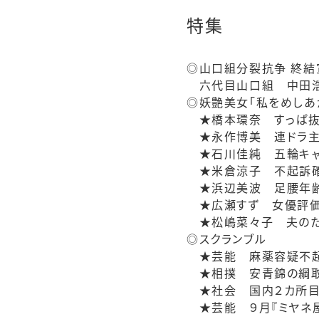
特集
◎山口組分裂抗争 終結
六代目山口組 中田浩
◎妖艶美女「私をめしあ
★橋本環奈 すっぱ抜き
★永作博美 連ドラ主
★石川佳純 五輪キャ
★米倉涼子 不起訴確定
★浜辺美波 足腰年齢
★広瀬すず 女優評価
★松嶋菜々子 夫のた
◎スクランブル
★芸能 麻薬容疑不起
★相撲 安青錦の綱取り
★社会 国内２カ所目。
★芸能 ９月『ミヤネ屋