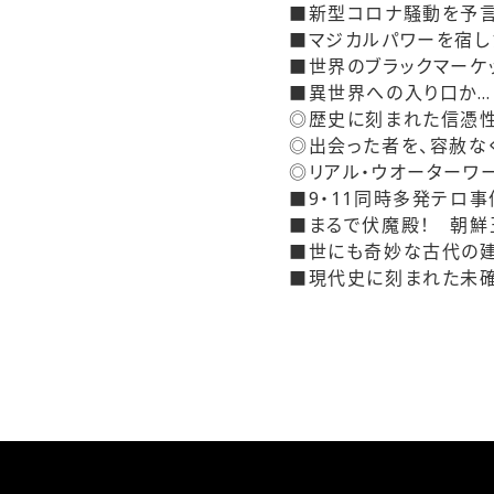
■新型コロナ騒動を予
■マジカルパワーを宿し
■世界のブラックマーケ
■異世界への入り口か…
◎歴史に刻まれた信憑
◎出会った者を、容赦な
◎リアル・ウオーターワ
■9・11同時多発テロ
■まるで伏魔殿！ 朝鮮
■世にも奇妙な古代の
■現代史に刻まれた未確