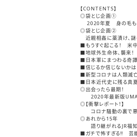
【CONTENTS】
◎袋とじ企画①
2020年夏 身の毛
◎袋とじ企画②
近親相姦に薬漬け、謎の
■もうすぐ起こる！ 米
■地球外生命体、襲来！
■日本軍にまつわる奇
■信じるか信じないかは、
■新型コロナは人類滅亡
■日本近代史に残る真
◎出会ったら最期！
2020年最新版UM
◎【衝撃レポート！】
コロナ騒動の裏で悪魔
◎あれから15年
語り継がれるJR福知
■ガチで怖すぎる!! 