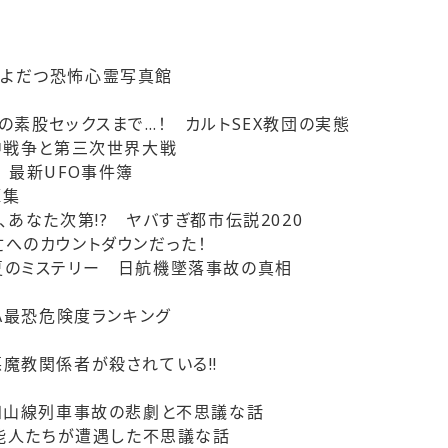
もよだつ恐怖心霊写真館
素股セックスまで…！ カルトSEX教団の実態
中戦争と第三次世界大戦
 最新UFO事件簿
譚集
あなた次第!? ヤバすぎ都市伝説2020
へのカウントダウンだった！
夏のミステリー 日航機墜落事故の真相
A最恐危険度ランキング
教関係者が殺されている!!
山線列車事故の悲劇と不思議な話
芸能人たちが遭遇した不思議な話