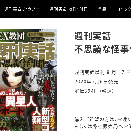
週刊実話ザ・タブー
週刊実話 増刊・別冊
書籍
コミッ
週刊実話
不思議な怪事
週刊実話増刊 8 月 17 
2020年7月6日発売
定価594円（税込）
購入ご希望の方は、お近く
もしくは弊社販売局へお