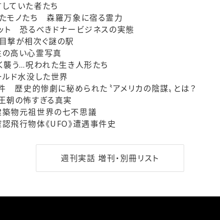
言していた者たち
たモノたち 森羅万象に宿る霊力
ット 恐るべきドナービジネスの実態
目撃が相次ぐ謎の駅
性の高い心霊写真
く襲う…呪われた生き人形たち
ールド水没した世界
事件 歴史的惨劇に秘められた〝アメリカの陰謀〟とは？
王朝の怖すぎる真実
建築物元祖世界の七不思議
認飛行物体《UFO》遭遇事件史
週刊実話 増刊・別冊リスト