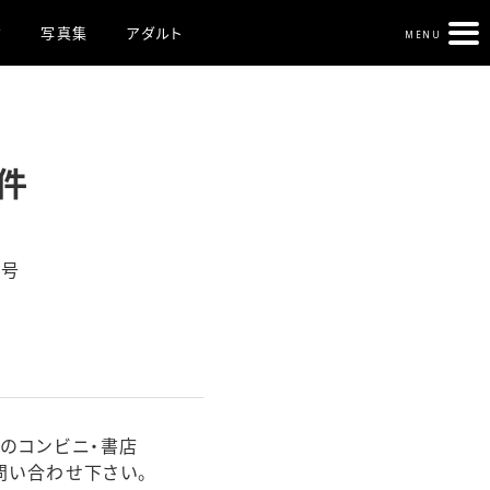
ク
写真集
アダルト
MENU
件
日号
のコンビニ・書店
問い合わせ下さい。